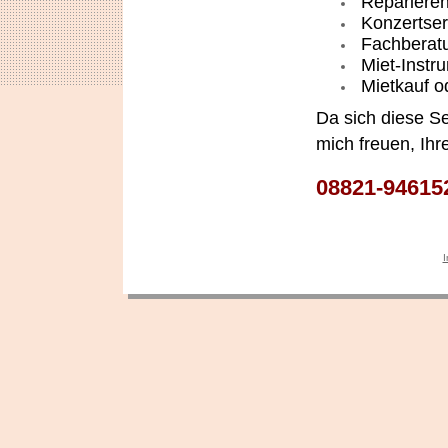
Reparieren/
Konzertser
Fachberat
Miet-Instr
Mietkauf o
Da sich diese Se
mich freuen, Ihr
08821-94615
I